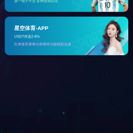
相关新闻
2018-06-21
关于网购菲得欣的通告...
相关产品
妇康
小儿