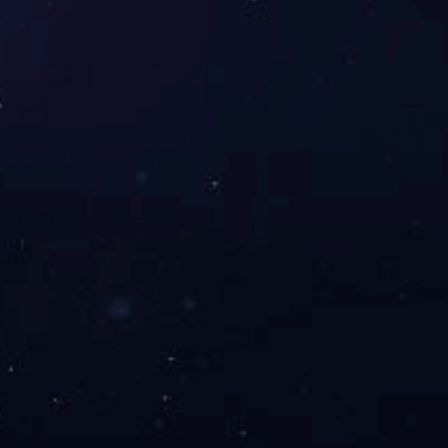
小儿腹泻贴
小儿咳喘保健贴
公司新闻
行业资讯
企业文化
客户留
版权所有 Copyright ? 2018-2020 乐鱼网页版登录入口-乐鱼(中国)
邮箱
120.com
咨询热线：0371-65861729
手机：15290815337 139371