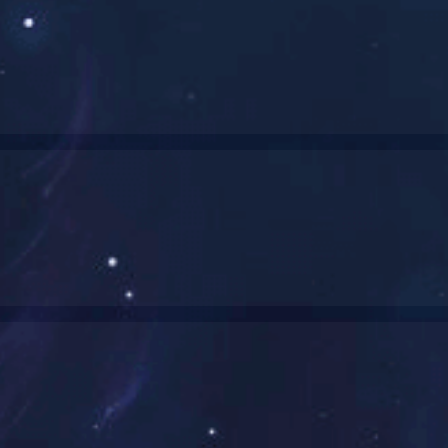
！
产品中心