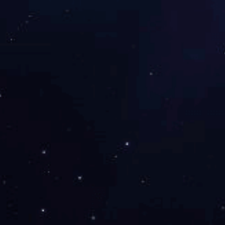
妇康
网站首页
公司简介
产品中心
网站地图