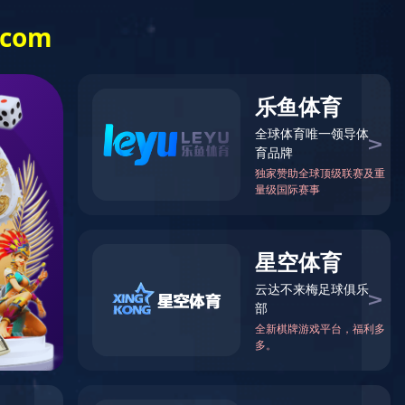
告发布
客户留言
乐鱼网页版登录入口-
123
123
123
乐鱼(中国)