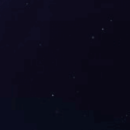
+ 更多
+ 更多