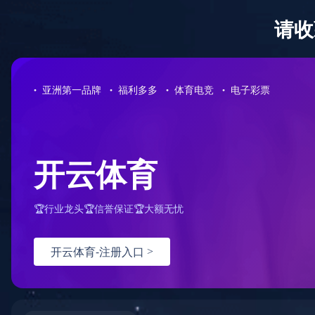
网站首页
关于我们
产品