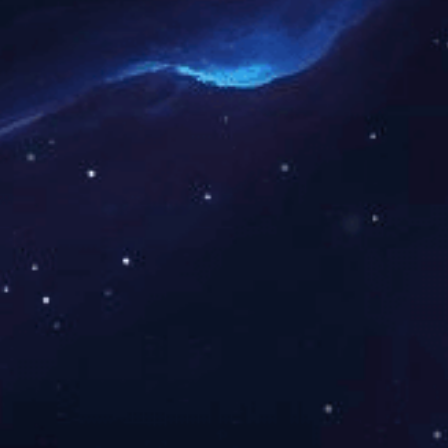
上一篇：
菲得欣胶囊精装
下一篇：
万仁便通果成人型
相关新闻
2018-06-21
关于网购菲得欣的通告...
相关产品