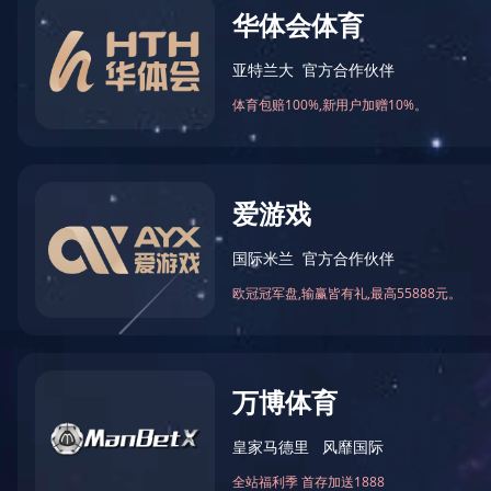
万仁药业：万民为先，以仁为本