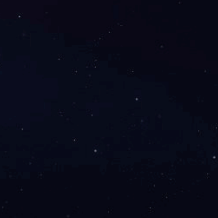
2018-06-21
言
乐鱼网页版登录入口-乐鱼(中国)
：wangwenfang@wanren
67261
?