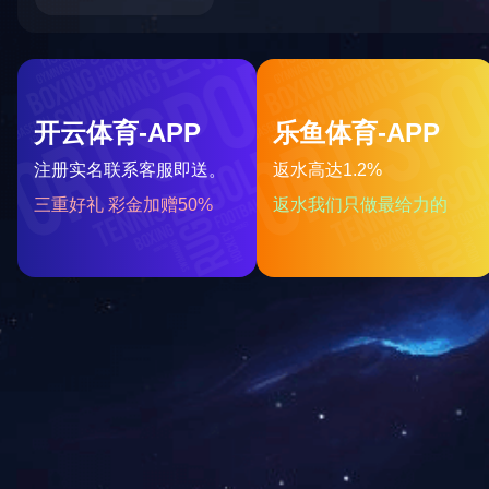
冬季血压“过山车”？做好这几点 健康稳当当
今日“四九”！防寒保暖要注意，这两个地方可不能冻着
万仁心语
召回公告
中秋国庆备货通知
万仁小故事哲理篇 两个和尚的对话