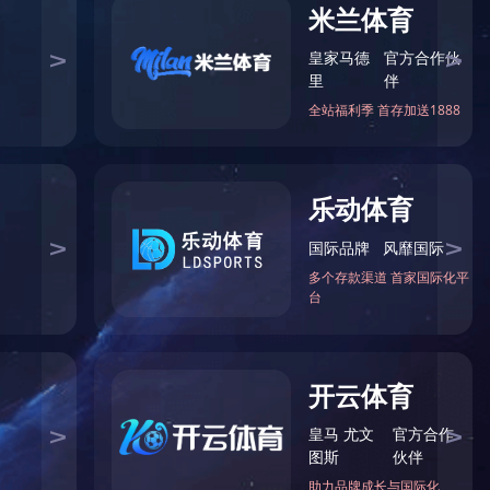
1
2
******咨询热线
0371-65861729