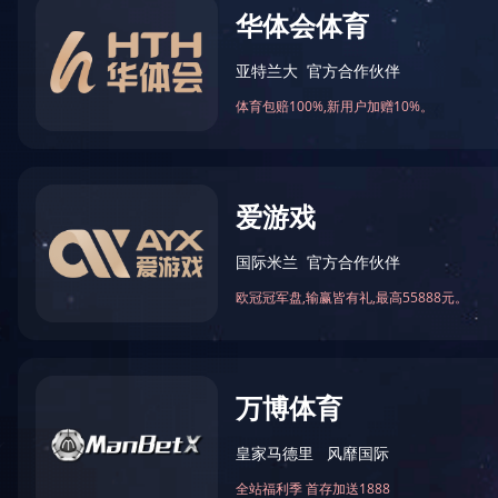
万仁药业：万民为先，以仁为本