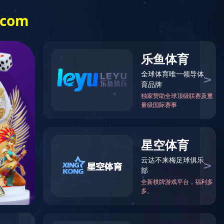
告发布
客户留言
乐鱼网页版登录入口-
123
123
123
乐鱼(中国)