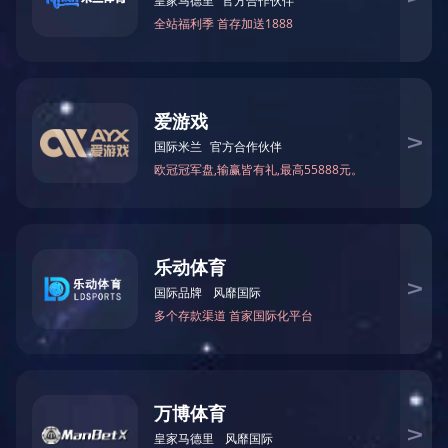
来源：
冬病夏治是我国传统中医药疗法中的特色疗法，它是根据《素问
·四
指对于一些在冬季容易发生或加重的疾病，在夏季给予针对性的治疗
常用的治疗方法包括穴位帖敷、针刺、药物内服等，疾病的目的。